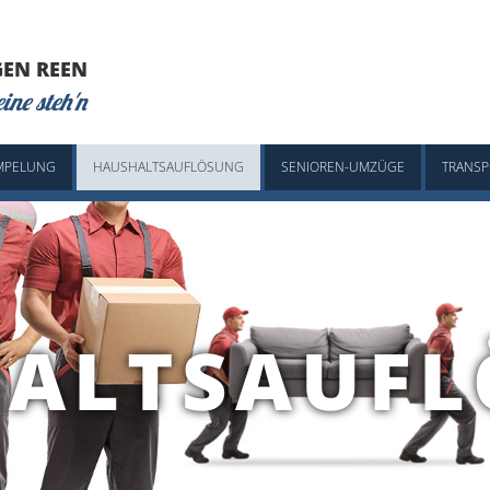
GEN REEN
eine steh'n
MPELUNG
HAUSHALTSAUFLÖSUNG
SENIOREN-UMZÜGE
TRANSP
ALTSAUF